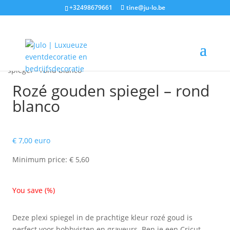
+32498679661
tine@ju-lo.be
Home
/
Materiaal
/
Plexi
/
Spiegel rozé goud
/ Rozé gouden
spiegel – rond blanco
Rozé gouden spiegel – rond
blanco
€
7,00
euro
Minimum price:
€
5,60
You save
(
%)
Deze plexi spiegel in de prachtige kleur rozé goud is
perfect voor hobbyisten en graveurs. Ben je een Cricut,