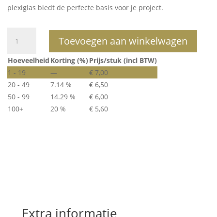
plexiglas biedt de perfecte basis voor je project.
Rozé
Toevoegen aan winkelwagen
gouden
spiegel
Hoeveelheid
Korting (%)
Prijs/stuk (incl BTW)
-
1 - 19
—
€
7,00
rond
20 - 49
7.14 %
€
6,50
blanco
50 - 99
14.29 %
€
6,00
hoeveelheid
100+
20 %
€
5,60
Extra informatie