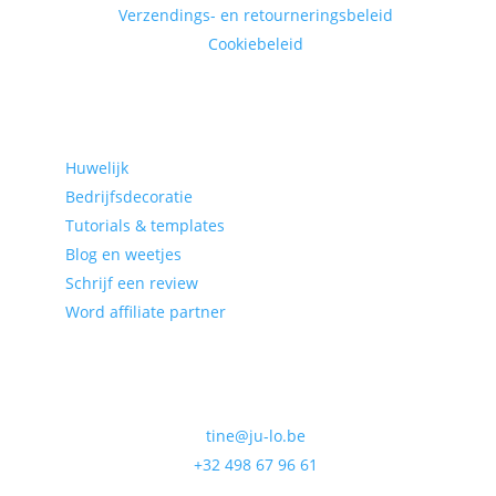
Verzendings- en retourneringsbeleid
Cookiebeleid
Categorieën
Huwelijk
Bedrijfsdecoratie
Tutorials & templates
Blog en weetjes
Schrijf een review
Word affiliate partner
contact
tine@ju-lo.be
+32 498 67 96 61
BTW: BE 0729.523.538