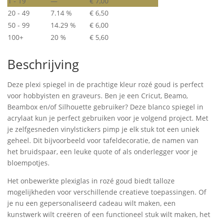
1 - 19
—
€
7,00
rond
20 - 49
7.14 %
€
6,50
blanco
50 - 99
14.29 %
€
6,00
hoeveelheid
100+
20 %
€
5,60
Beschrijving
Deze plexi spiegel in de prachtige kleur rozé goud is perfect
voor hobbyisten en graveurs. Ben je een Cricut, Beamo,
Beambox en/of Silhouette gebruiker? Deze blanco spiegel in
acrylaat kun je perfect gebruiken voor je volgend project. Met
je zelfgesneden vinylstickers pimp je elk stuk tot een uniek
geheel. Dit bijvoorbeeld voor tafeldecoratie, de namen van
het bruidspaar, een leuke quote of als onderlegger voor je
bloempotjes.
Het onbewerkte plexiglas in rozé goud biedt talloze
mogelijkheden voor verschillende creatieve toepassingen. Of
je nu een gepersonaliseerd cadeau wilt maken, een
kunstwerk wilt creëren of een functioneel stuk wilt maken, het