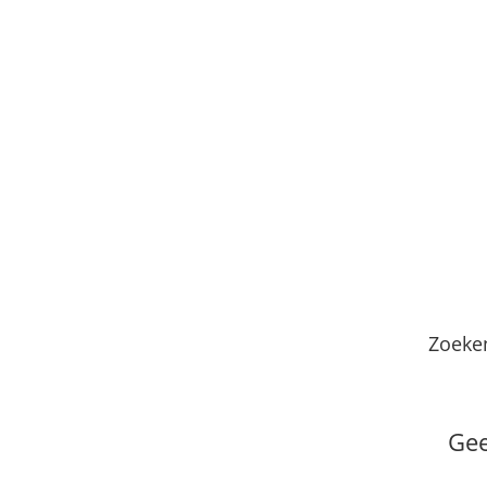
Zoeke
Gee