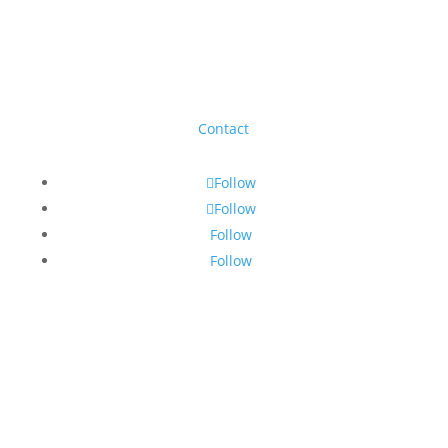
Op afspraak
Ieperstraat 426
8930 Menen
Contact
Follow
Follow
Follow
Follow
Nieuwsbrief
Schrijf je in en ontvang €5 korting bij aankoop vanaf
€30.
Bedankt voor je inschrijving. Veel